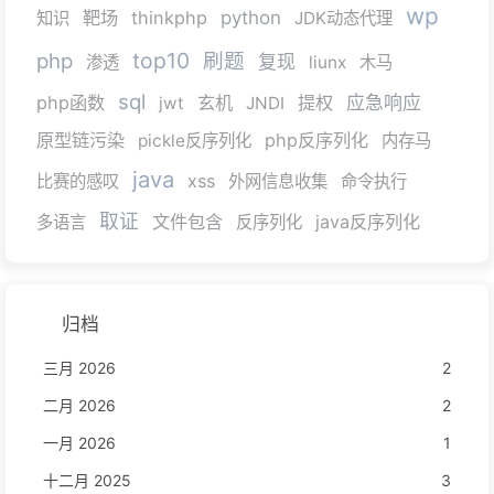
wp
靶场
thinkphp
python
知识
JDK动态代理
top10
php
刷题
复现
渗透
liunx
木马
sql
php函数
玄机
提权
应急响应
jwt
JNDI
原型链污染
php反序列化
pickle反序列化
内存马
java
xss
比赛的感叹
外网信息收集
命令执行
取证
文件包含
java反序列化
多语言
反序列化
归档
三月 2026
2
二月 2026
2
一月 2026
1
十二月 2025
3