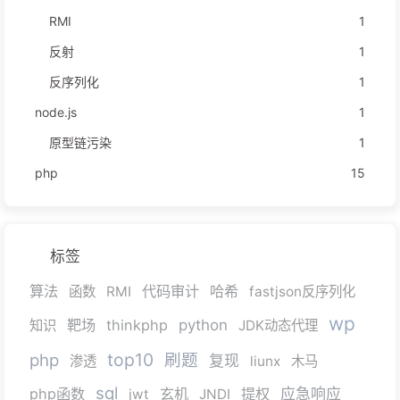
RMI
1
反射
1
反序列化
1
node.js
1
原型链污染
1
php
15
标签
算法
代码审计
哈希
函数
RMI
fastjson反序列化
wp
靶场
thinkphp
python
知识
JDK动态代理
top10
php
刷题
复现
渗透
liunx
木马
sql
php函数
玄机
提权
应急响应
jwt
JNDI