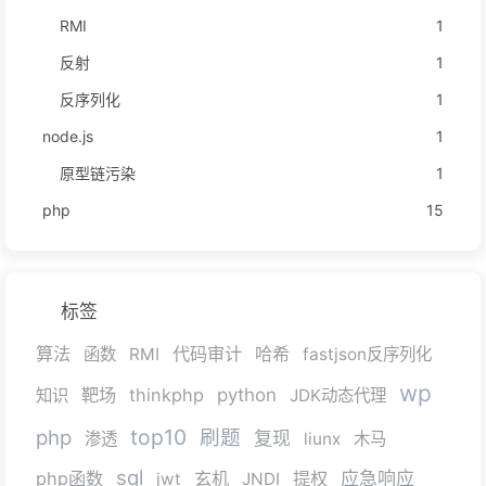
RMI
1
反射
1
反序列化
1
node.js
1
原型链污染
1
php
15
标签
算法
代码审计
哈希
函数
RMI
fastjson反序列化
wp
靶场
thinkphp
python
知识
JDK动态代理
top10
php
刷题
复现
渗透
liunx
木马
sql
php函数
玄机
提权
应急响应
jwt
JNDI