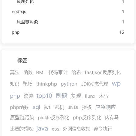
反序列化
1
node.js
1
原型链污染
1
php
15
标签
算法
代码审计
哈希
函数
RMI
fastjson反序列化
wp
靶场
thinkphp
python
知识
JDK动态代理
top10
php
刷题
复现
渗透
liunx
木马
sql
php函数
玄机
提权
应急响应
jwt
JNDI
原型链污染
php反序列化
pickle反序列化
内存马
java
xss
比赛的感叹
外网信息收集
命令执行