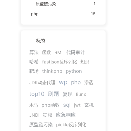
原型链污染
1
php
15
标签
算法
代码审计
函数
RMI
哈希
fastjson反序列化
知识
靶场
thinkphp
python
wp
php
JDK动态代理
渗透
top10
刷题
复现
liunx
sql
php函数
玄机
木马
jwt
提权
应急响应
JNDI
原型链污染
pickle反序列化