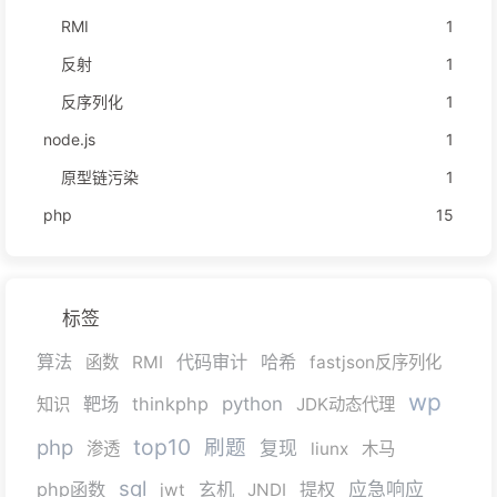
RMI
1
反射
1
反序列化
1
node.js
1
原型链污染
1
php
15
标签
算法
代码审计
哈希
函数
RMI
fastjson反序列化
wp
靶场
thinkphp
python
知识
JDK动态代理
top10
php
刷题
复现
渗透
liunx
木马
sql
php函数
玄机
提权
应急响应
jwt
JNDI