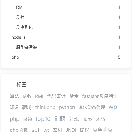
RMI
1
反射
1
反序列化
1
node.js
1
原型链污染
1
php
15
标签
算法
代码审计
哈希
函数
RMI
fastjson反序列化
wp
靶场
thinkphp
python
知识
JDK动态代理
top10
php
刷题
复现
渗透
liunx
木马
sql
php函数
玄机
提权
应急响应
jwt
JNDI