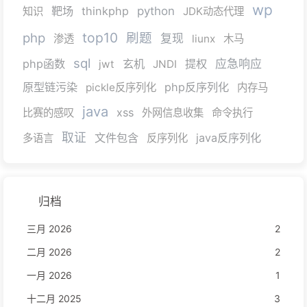
wp
靶场
thinkphp
python
知识
JDK动态代理
top10
php
刷题
复现
渗透
liunx
木马
sql
php函数
玄机
提权
应急响应
jwt
JNDI
原型链污染
php反序列化
pickle反序列化
内存马
java
xss
比赛的感叹
外网信息收集
命令执行
取证
文件包含
java反序列化
多语言
反序列化
归档
三月 2026
2
二月 2026
2
一月 2026
1
十二月 2025
3