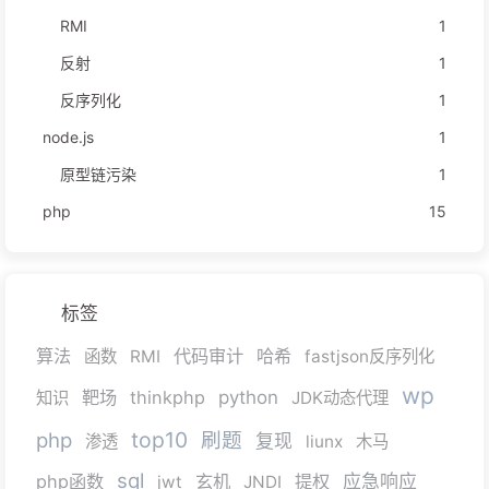
RMI
1
反射
1
反序列化
1
node.js
1
原型链污染
1
php
15
标签
算法
代码审计
哈希
函数
RMI
fastjson反序列化
wp
靶场
thinkphp
python
知识
JDK动态代理
top10
php
刷题
复现
渗透
liunx
木马
sql
php函数
玄机
提权
应急响应
jwt
JNDI