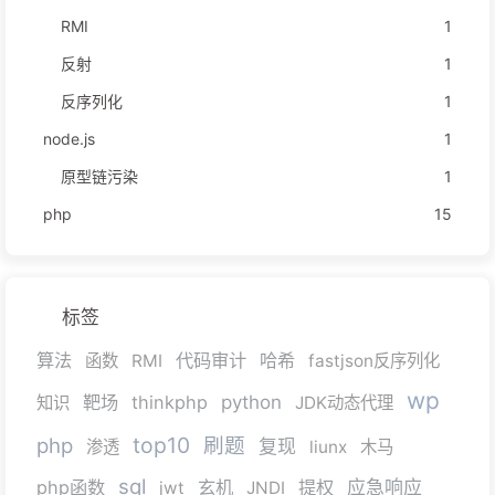
RMI
1
反射
1
反序列化
1
node.js
1
原型链污染
1
php
15
标签
算法
代码审计
哈希
函数
RMI
fastjson反序列化
wp
靶场
thinkphp
python
知识
JDK动态代理
top10
php
刷题
复现
渗透
liunx
木马
sql
php函数
玄机
提权
应急响应
jwt
JNDI