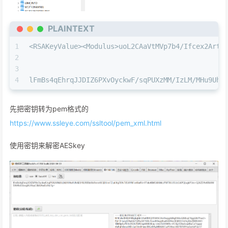
PLAINTEXT
1
<RSAKeyValue><Modulus>uoL2CAaVtMVp7b4/Ifcex2Artu
2
3
4
lFmBs4qEhrqJJDIZ6PXvOyckwF/sqPUXzMM/IzLM/MHu9UhA
先把密钥转为pem格式的
https://www.ssleye.com/ssltool/pem_xml.html
使用密钥来解密AESkey