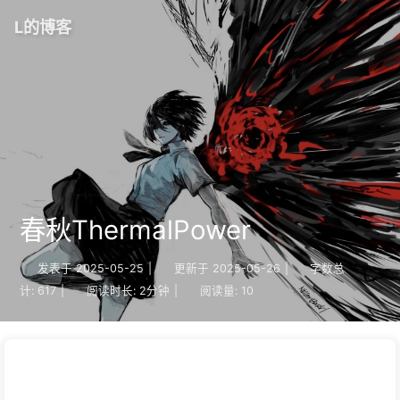
L的博客
春秋ThermalPower
发表于
2025-05-25
|
更新于
2025-05-26
|
字数总
计:
617
|
阅读时长:
2分钟
|
阅读量:
10