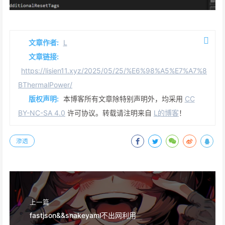
文章作者:
L
文章链接:
https://lisien11.xyz/2025/05/25/%E6%98%A5%E7%A7%8
BThermalPower/
版权声明:
本博客所有文章除特别声明外，均采用
CC
BY-NC-SA 4.0
许可协议。转载请注明来自
L的博客
！
渗透
上一篇
fastjson&&snakeyaml不出网利用