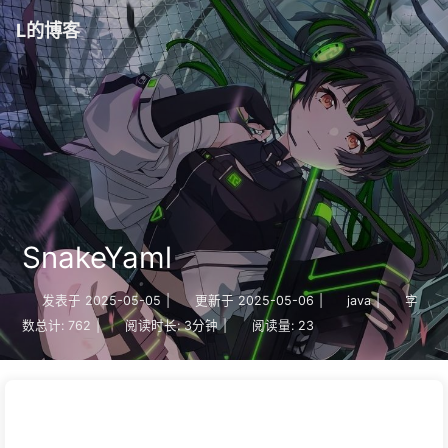
L的博客
SnakeYaml
发表于
2025-05-05
|
更新于
2025-05-06
|
java
|
字
数总计:
762
|
阅读时长:
3分钟
|
阅读量:
23