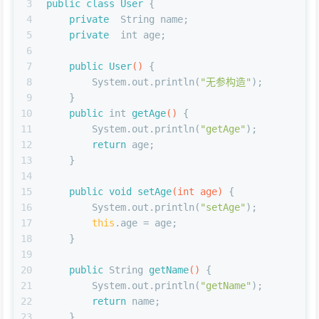
3
public
class
User
 {
4
private
  String name;
5
private
int
 age;
6
7
public
User
()
 {
8
        System.out.println(
"无参构造"
);
9
    }
10
public
int
getAge
()
 {
11
        System.out.println(
"getAge"
);
12
return
 age;
13
    }
14
15
public
void
setAge
(
int
 age)
 {
16
        System.out.println(
"setAge"
);
17
this
.age = age;
18
    }
19
20
public
 String 
getName
()
 {
21
        System.out.println(
"getName"
);
22
return
 name;
23
    }