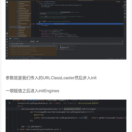
参数就是我们传入的URLClassLoader然后步入init
一顿赋值之后进入initEngines