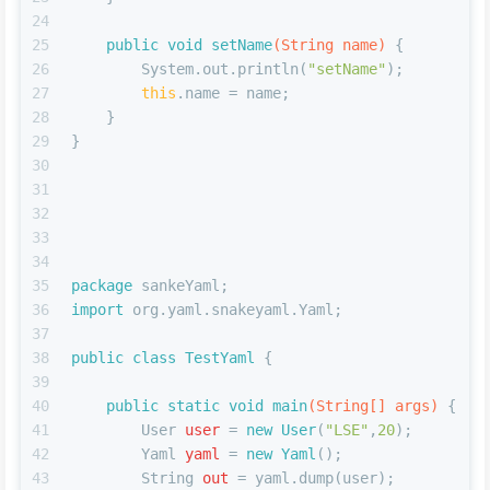
24
25
public
void
setName
(String name)
 {
26
        System.out.println(
"setName"
);
27
this
.name = name;
28
    }
29
}
30
31
32
33
34
35
package
 sankeYaml;
36
import
 org.yaml.snakeyaml.Yaml;
37
38
public
class
TestYaml
 {
39
40
public
static
void
main
(String[] args)
 {
41
User
user
=
new
User
(
"LSE"
,
20
);
42
Yaml
yaml
=
new
Yaml
();
43
String
out
=
 yaml.dump(user);