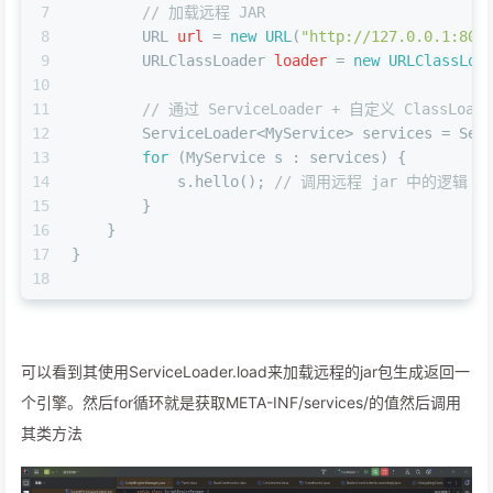
7
// 加载远程 JAR
8
URL
url
=
new
URL
(
"http://127.0.0.1:800
9
URLClassLoader
loader
=
new
URLClassLoa
10
11
// 通过 ServiceLoader + 自定义 ClassLoa
12
        ServiceLoader<MyService> services = Ser
13
for
 (MyService s : services) {
14
            s.hello(); 
// 调用远程 jar 中的逻辑
15
        }
16
    }
17
}
18
可以看到其使用ServiceLoader.load来加载远程的jar包生成返回一
个引擎。然后for循环就是获取META-INF/services/的值然后调用
其类方法